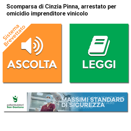
Scomparsa di Cinzia Pinna, arrestato per
omicidio imprenditore vinicolo
Home
Cronaca Italia
Cronaca Italia
Scomparsa di Cinzia Pinna,
arrestato per omicidio
imprenditore vinicolo
Da
Redazione Nazionale
24 Settembre 2025
(aggiornato il
24 Settembre 2025 18:19
)
ASCOLTA L'AUDIO