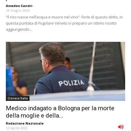
Amedeo Sandri
-
18 Giugno 2023
“Il riso nasce nell’acqua e muore nel vino”: forte di questo detto, in
questa puntata di Fogolare Veneto vi preparo un ottimo risotto
aggiungendo...
Cronaca Italia
Medico indagato a Bologna per la morte
della moglie e della...
Redazione Nazionale
-
12 Aprile 2023