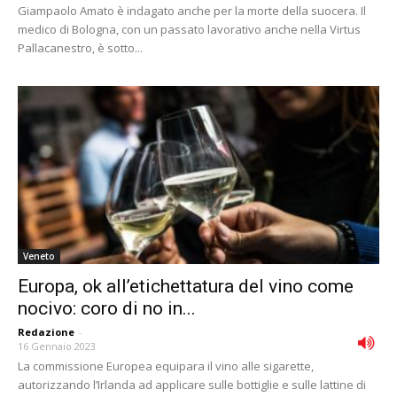
Giampaolo Amato è indagato anche per la morte della suocera. Il
medico di Bologna, con un passato lavorativo anche nella Virtus
Pallacanestro, è sotto...
Veneto
Europa, ok all’etichettatura del vino come
nocivo: coro di no in...
Redazione
-
16 Gennaio 2023
La commissione Europea equipara il vino alle sigarette,
autorizzando l’Irlanda ad applicare sulle bottiglie e sulle lattine di