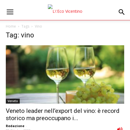
Home
Tags
Vino
Tag: vino
Veneto
Veneto leader nell’export del vino: è record
storico ma preoccupano i...
Redazione
-