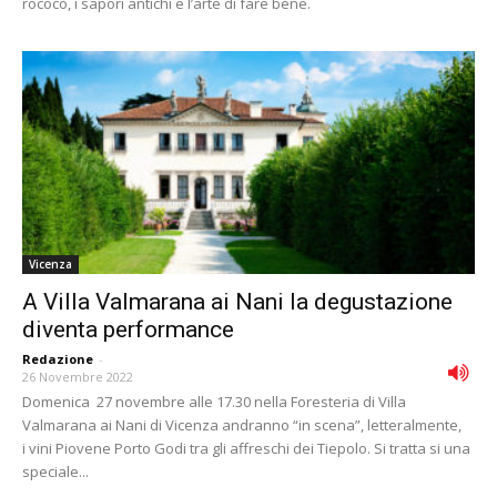
rococò, i sapori antichi e l’arte di fare bene.
Vicenza
A Villa Valmarana ai Nani la degustazione
diventa performance
Redazione
-
26 Novembre 2022
Domenica 27 novembre alle 17.30 nella Foresteria di Villa
Valmarana ai Nani di Vicenza andranno “in scena”, letteralmente,
i vini Piovene Porto Godi tra gli affreschi dei Tiepolo. Si tratta si una
speciale...