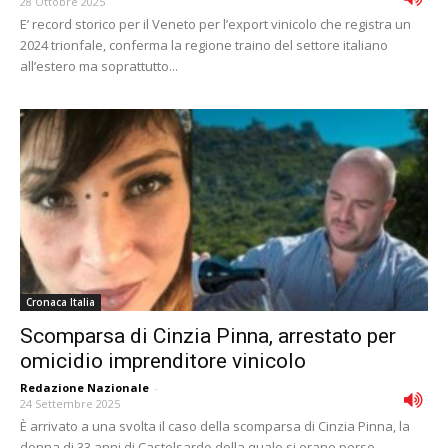
28 Ottobre 2025
E’ record storico per il Veneto per l’export vinicolo che registra un
2024 trionfale, conferma la regione traino del settore italiano
all’estero ma soprattutto...
Cronaca Italia
Scomparsa di Cinzia Pinna, arrestato per
omicidio imprenditore vinicolo
Redazione Nazionale
-
24 Settembre 2025
È arrivato a una svolta il caso della scomparsa di Cinzia Pinna, la
donna di 33 anni di Castelsardo della quale si erano perse...