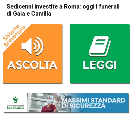
Sedicenni investite a Roma: oggi i funerali
di Gaia e Camilla
Home
Cronaca Italia
Cronaca Italia
Sedicenni investite a Roma:
oggi i funerali di Gaia e
Camilla
Da
Redazione Nazionale
27 Dicembre 2019
(aggiornato il
27 Dicembre 2019 9:53
)
ASCOLTA L'AUDIO