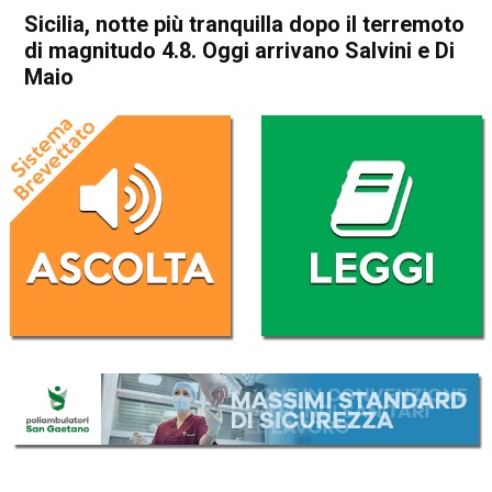
Sicilia, notte più tranquilla dopo il terremoto
di magnitudo 4.8. Oggi arrivano Salvini e Di
Maio
Home
Cronaca Italia
Cronaca Italia
Sicilia, notte più tranquilla
dopo il terremoto di
magnitudo 4.8. Oggi arrivano
Salvini e Di Maio
Da
Redazione Nazionale
27 Dicembre 2018
(aggiornato il
27 Dicembre 2018 17:43
)