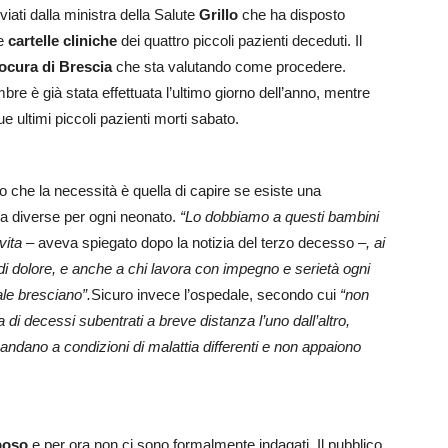
viati dalla ministra della Salute
Grillo
che ha disposto
e
cartelle cliniche
dei quattro piccoli pazienti deceduti. Il
ocura di Brescia
che sta valutando come procedere.
re è già stata effettuata l’ultimo giorno dell’anno, mentre
 ultimi piccoli pazienti morti sabato.
o che la necessità è quella di capire se esiste una
sia diverse per ogni neonato.
“Lo dobbiamo a questi bambini
vita
– aveva spiegato dopo la notizia del terzo decesso –
, ai
di dolore, e anche a chi lavora con impegno e serietà ogni
ale bresciano”.
Sicuro invece l’ospedale, secondo cui
“non
ta di decessi subentrati a breve distanza l’uno dall’altro,
imandano a condizioni di malattia differenti e non appaiono
poso
e per ora non ci sono formalmente indagati. Il pubblico