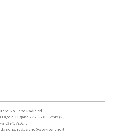
itore: Valliland Radio srl
a Lago di Lugano 27 – 36015 Schio (VI)
Iva 03945720245
edazione:
redazione@ecovicentino.it