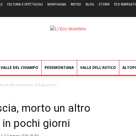
LE
CULTURA E SPETTACOLI
MONTAGNA
METEO
BLOG
STORIE
ECO ENERGETI
L'Eco
Vicentino
VALLE DEL CHIAMPO
PEDEMONTANA
VALLE DELL’ASTICO
ALTOP
to un altro neonato: è il quarto in...
escia, morto un altro
 in pochi giorni
 il
7 Gennaio 2019 18:30
)