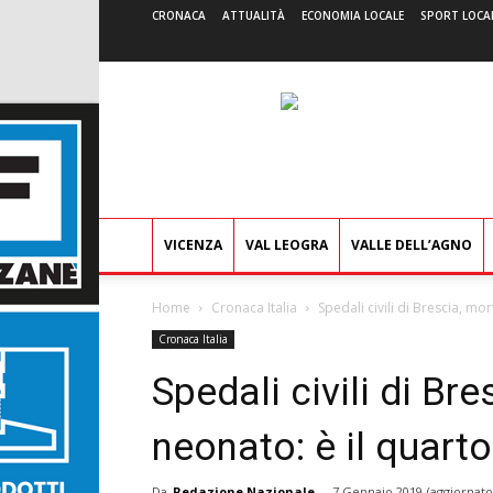
CRONACA
ATTUALITÀ
ECONOMIA LOCALE
SPORT LOCA
VICENZA
VAL LEOGRA
VALLE DELL’AGNO
Home
Cronaca Italia
Spedali civili di Brescia, mor
Cronaca Italia
Spedali civili di Br
neonato: è il quarto
Da
Redazione Nazionale
-
7 Gennaio 2019
(aggiornato