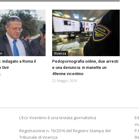
ri
Vicenza
a: indagato a Roma il
Pedopornografia online, due arresti
 Gvir
e una denuncia: in manette un
49enne vicentino
6
22 Maggio 2026
L’Eco Vicentino è una testata giornalistica
Ed
vi
Registrazione n. 16/2016 del Registro Stampa del
P.
Tribunale di Vicenza
R