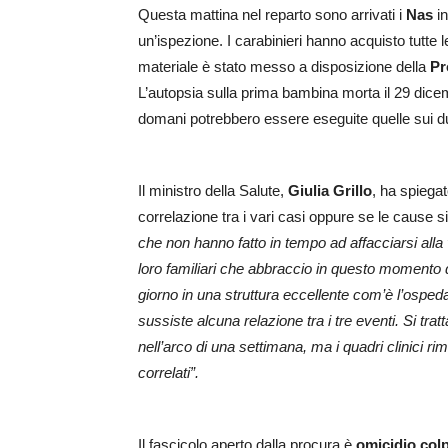
Questa mattina nel reparto sono arrivati i
Nas
in
un’ispezione. I carabinieri hanno acquisto tutte l
materiale è stato messo a disposizione della
Pr
L’autopsia sulla prima bambina morta il 29 dicemb
domani potrebbero essere eseguite quelle sui due
Il ministro della Salute,
Giulia Grillo
, ha spiegat
correlazione tra i vari casi oppure se le cause 
che non hanno fatto in tempo ad affacciarsi alla 
loro familiari che abbraccio in questo momento 
giorno in una struttura eccellente com’è l’osped
sussiste alcuna relazione tra i tre eventi. Si trat
nell’arco di una settimana, ma i quadri clinici r
correlati”.
Il fascicolo aperto dalla procura è
omicidio col