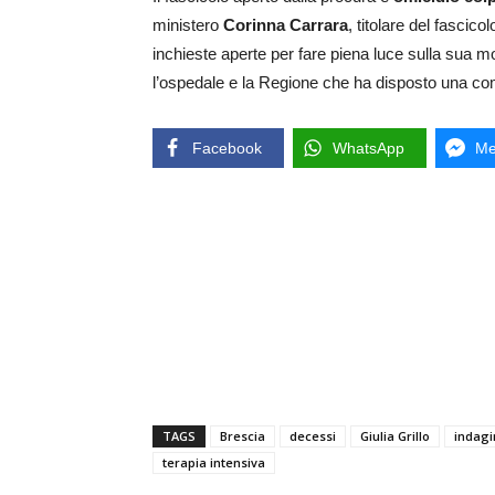
ministero
Corinna Carrara
, titolare del fascico
inchieste aperte per fare piena luce sulla sua mor
l’ospedale e la Regione che ha disposto una co
Facebook
WhatsApp
Me
TAGS
Brescia
decessi
Giulia Grillo
indagi
terapia intensiva