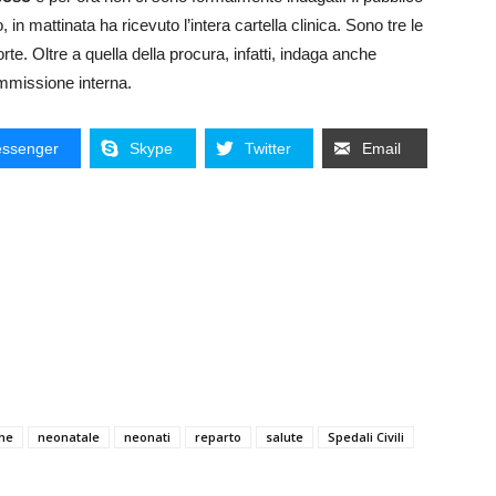
lo, in mattinata ha ricevuto l’intera cartella clinica. Sono tre le
te. Oltre a quella della procura, infatti, indaga anche
mmissione interna.
ssenger
Skype
Twitter
Email
ne
neonatale
neonati
reparto
salute
Spedali Civili