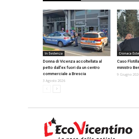
In Evidenza
Cronaca Este
Donna di Vicenza accoltellata al
Caso Flotill
petto dall’ex fuori da un centro
ministro Ben
commerciale a Brescia
9 Giugno 202
3 Agosto 2026