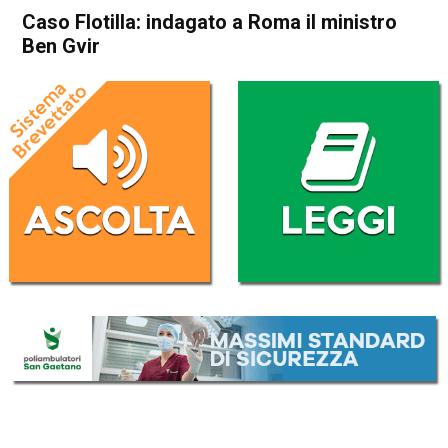
Caso Flotilla: indagato a Roma il ministro
Ben Gvir
Home
Cronaca Esteri
Cronaca Esteri
Caso Flotilla: indagato a
Roma il ministro Ben Gvir
Da
Redazione Nazionale
9 Giugno 2026
(aggiornato il
9 Giugno 2026 12:23
)
ASCOLTA L'AUDIO
Lettore
00:00
00:00