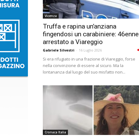
Vicenza
Truffa e rapina un’anziana
fingendosi un carabiniere: 46enne
arrestato a Viareggio
Gabriele Silvestri
-
16 Luglio 2026
Si era rifugiato in una frazione di Viareggio, forse
nella convinzione di essere al sicuro. Ma la
lontananza dal luogo del suo misfatto non...
Cronaca Italia