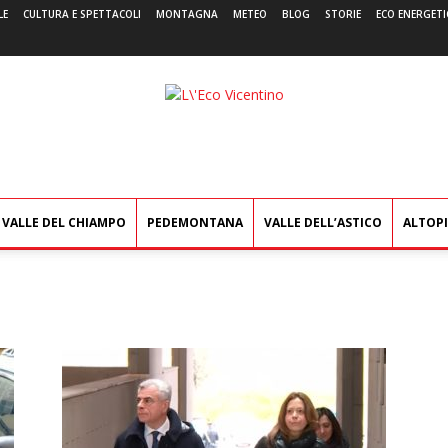
LE
CULTURA E SPETTACOLI
MONTAGNA
METEO
BLOG
STORIE
ECO ENERGETI
L'Eco
Vicentino
VALLE DEL CHIAMPO
PEDEMONTANA
VALLE DELL’ASTICO
ALTOP