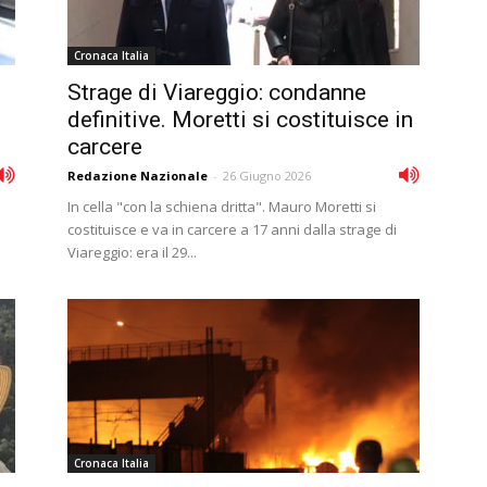
Cronaca Italia
Strage di Viareggio: condanne
definitive. Moretti si costituisce in
carcere
Redazione Nazionale
-
26 Giugno 2026
In cella "con la schiena dritta". Mauro Moretti si
costituisce e va in carcere a 17 anni dalla strage di
Viareggio: era il 29...
Cronaca Italia