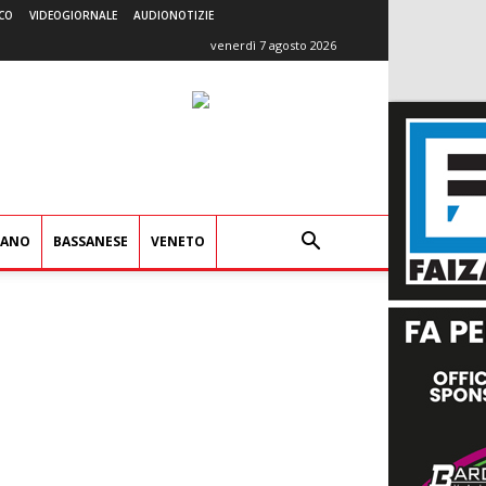
CO
VIDEOGIORNALE
AUDIONOTIZIE
venerdì 7 agosto 2026
IANO
BASSANESE
VENETO