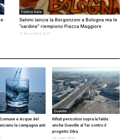
Politica Italia
he
Salvini lancia la Bergonzoni a Bologna ma le
“sardine” riempiono Piazza Maggiore
15 Novembre 2019
Dueville
a, Comune e Acque del
Rifiuti pericolosi sopra la falda:
anciano la campagna anti
anche Dueville al Tar contro il
progetto Silva
6
14 Luglio 2026