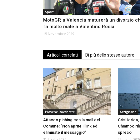
Sport
MotoGP, a Valencia maturerà un divorzio c
fa molto male a Valentino Rossi
15 Novembre 2019
Articoli correlati
Di più dello stesso autore
Piovene Rocchette
Arzignano
Attacco pishing con la mail del
Crisi idric
Comune: “Non aprite il link ed
Chiampo ril
eliminate il messaggio”
spreco
31 Luglio 2026
22 Luglio 202