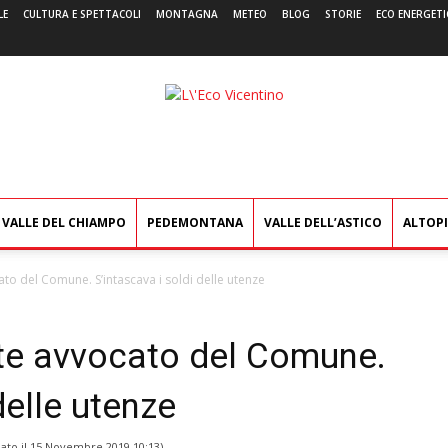
LE
CULTURA E SPETTACOLI
MONTAGNA
METEO
BLOG
STORIE
ECO ENERGETI
L'Eco
Vicentino
VALLE DEL CHIAMPO
PEDEMONTANA
VALLE DELL’ASTICO
ALTOP
to del Comune. S’intascava i soldi delle utenze
te avvocato del Comune.
delle utenze
ato il
15 Novembre 2019 10:13
)