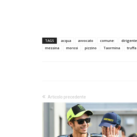
TAGS
acqua
avvocato
comune:
dirigent
messina
morosi
pizzino
Taormina
truffa
Articolo precedente