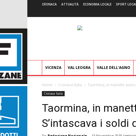
CRONACA
ATTUALITÀ
ECONOMIA LOCALE
SPORT LOCA
VICENZA
VAL LEOGRA
VALLE DELL’AGNO
Home
Cronaca Italia
Taormina, in manette avvoca
Cronaca Italia
Taormina, in manet
S’intascava i soldi 
Da
Redazione Nazionale
-
15 Novembre 2019
(aggiorn