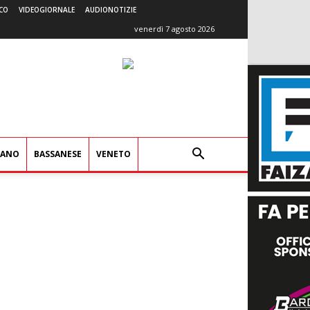
CO
VIDEOGIORNALE
AUDIONOTIZIE
venerdì 7 agosto 2026
IANO
BASSANESE
VENETO