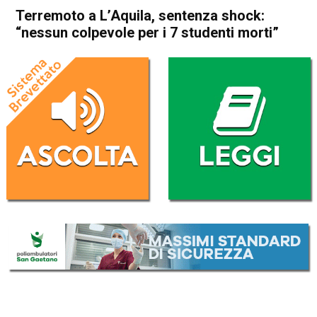
Terremoto a L’Aquila, sentenza shock:
“nessun colpevole per i 7 studenti morti”
Home
Cronaca Italia
Cronaca Italia
Terremoto a L’Aquila,
sentenza shock: “nessun
colpevole per i 7 studenti
morti”
Da
Redazione Nazionale
16 Luglio 2024
(aggiornato il
16 Luglio 2024 14:07
)