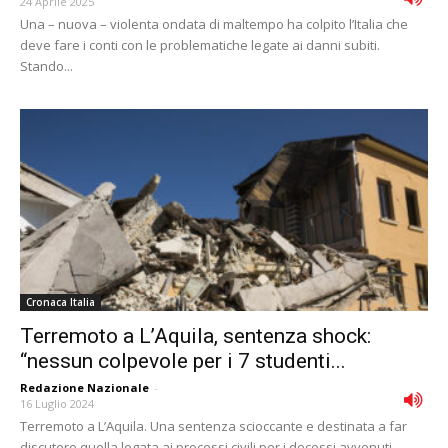
24 Aprile 2025
Una – nuova – violenta ondata di maltempo ha colpito l’Italia che
deve fare i conti con le problematiche legate ai danni subiti.
Stando...
Cronaca Italia
Terremoto a L’Aquila, sentenza shock:
“nessun colpevole per i 7 studenti...
Redazione Nazionale
-
16 Luglio 2024
Terremoto a L’Aquila. Una sentenza scioccante e destinata a far
discutere quella legata ai processi civili per i decessi avvenuti