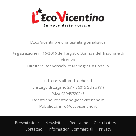
L’Eco Vicentino è una testata giornalistica
Registrazione n. 16/2016 del Registro Stampa del Tribunale di
Vicenza
Direttore Responsabile: Mariagrazia Bonollo
Editore: Valliland Radio srl
via Lago di Lugano 27 – 36015 Schio (VI)
P.Iva 03945720245
Redazione:
redazione@ecovicentino.it
Pubblicità:
info@ecovicentino.it
Presentazione
Newsletter
Redazione
Contributors
Contattaci
Informazioni Commerciali
Privacy