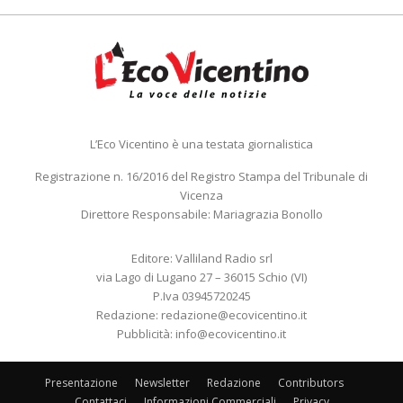
L’Eco Vicentino è una testata giornalistica
Registrazione n. 16/2016 del Registro Stampa del Tribunale di
Vicenza
Direttore Responsabile: Mariagrazia Bonollo
Editore: Valliland Radio srl
via Lago di Lugano 27 – 36015 Schio (VI)
P.Iva 03945720245
Redazione:
redazione@ecovicentino.it
Pubblicità:
info@ecovicentino.it
Presentazione
Newsletter
Redazione
Contributors
Contattaci
Informazioni Commerciali
Privacy