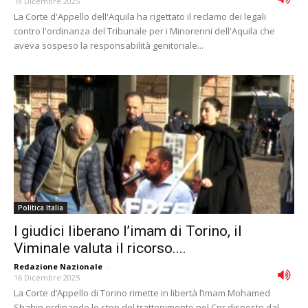
19 Dicembre 2025
La Corte d'Appello dell'Aquila ha rigettato il reclamo dei legali
contro l'ordinanza del Tribunale per i Minorenni dell'Aquila che
aveva sospeso la responsabilità genitoriale...
Politica Italia
I giudici liberano l’imam di Torino, il
Viminale valuta il ricorso....
Redazione Nazionale
-
16 Dicembre 2025
La Corte d’Appello di Torino rimette in libertà l’imam Mohamed
Shahin ordinando lo stop del trattenimento nel Cpr disposto dal