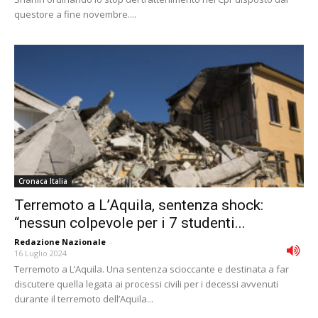
questore a fine novembre....
Cronaca Italia
Terremoto a L’Aquila, sentenza shock:
“nessun colpevole per i 7 studenti...
Redazione Nazionale
-
16 Luglio 2024
Terremoto a L’Aquila. Una sentenza scioccante e destinata a far
discutere quella legata ai processi civili per i decessi avvenuti
durante il terremoto dell’Aquila...