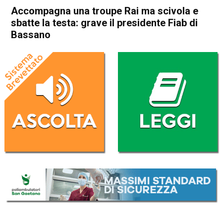
Accompagna una troupe Rai ma scivola e
sbatte la testa: grave il presidente Fiab di
Bassano
Home
In Evidenza
Cronaca
In Evidenza
Bassano del Grappa
Valstagna
Accompagna una troupe Rai
ma scivola e sbatte la testa:
grave il presidente Fiab di
Bassano
Da
Redazione
19 Luglio 2017