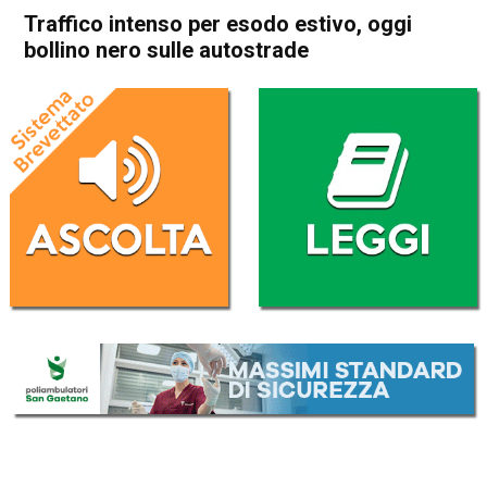
Traffico intenso per esodo estivo, oggi
bollino nero sulle autostrade
Home
Cronaca Italia
Cronaca Italia
Traffico intenso per esodo
estivo, oggi bollino nero sulle
autostrade
Da
Redazione Nazionale
9 Agosto 2025
(aggiornato il
9 Agosto 2025 23:29
)
ASCOLTA L'AUDIO