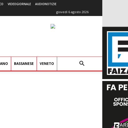
CO
VIDEOGIORNALE
AUDIONOTIZIE
giovedì 6 agosto 2026
IANO
BASSANESE
VENETO