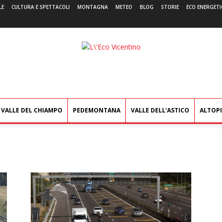
LE
CULTURA E SPETTACOLI
MONTAGNA
METEO
BLOG
STORIE
ECO ENERGETI
L'Eco
Vicentino
VALLE DEL CHIAMPO
PEDEMONTANA
VALLE DELL’ASTICO
ALTOP