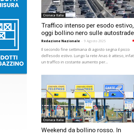
Cronaca Italia
Traffico intenso per esodo estivo,
oggi bollino nero sulle autostrade
Redazione Nazionale
-
9 Agosto 2025
Il secondo fine settimana di agosto segna il picco
dell’esodo estivo. Lungo la rete Anas è atteso, infatt
un traffico in costante aumento per...
Cronaca Italia
Weekend da bollino rosso. In