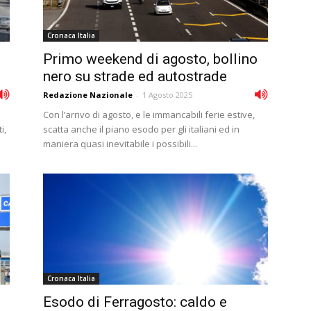
Cronaca Italia
Primo weekend di agosto, bollino
nero su strade ed autostrade
Redazione Nazionale
-
1 Agosto 2025
Con l’arrivo di agosto, e le immancabili ferie estive,
i,
scatta anche il piano esodo per gli italiani ed in
maniera quasi inevitabile i possibili...
Cronaca Italia
Esodo di Ferragosto: caldo e