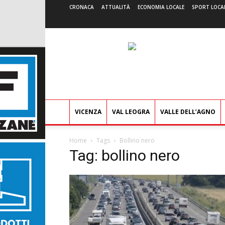
CRONACA
ATTUALITÀ
ECONOMIA LOCALE
SPORT LOCA
VICENZA
VAL LEOGRA
VALLE DELL’AGNO
Home
Tags
Bollino nero
Tag: bollino nero