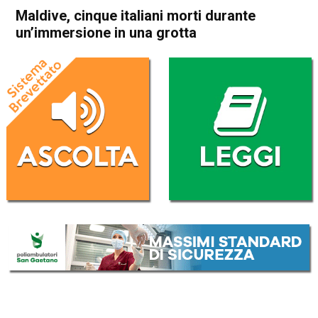
Maldive, cinque italiani morti durante
un’immersione in una grotta
Home
Cronaca Italia
Cronaca Italia
Maldive, cinque italiani morti
durante un’immersione in una
grotta
Da
Redazione Nazionale
15 Maggio 2026
(aggiornato il
15 Maggio 2026 11:17
)
ASCOLTA L'AUDIO