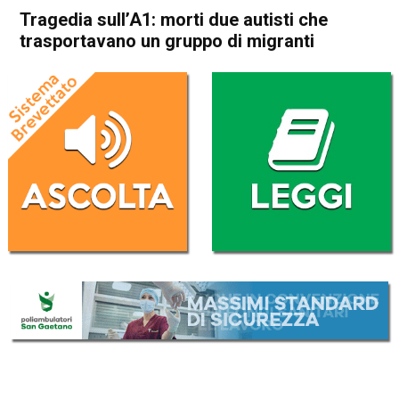
Tragedia sull’A1: morti due autisti che
trasportavano un gruppo di migranti
Home
Cronaca Italia
Cronaca Italia
Tragedia sull’A1: morti due
autisti che trasportavano un
gruppo di migranti
Da
Redazione Nazionale
15 Settembre 2023
(aggiornato il
17 Settembre 2023 17:03
)
ASCOLTA L'AUDIO