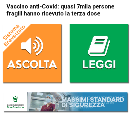
Vaccino anti-Covid: quasi 7mila persone
fragili hanno ricevuto la terza dose
Home
Cronaca Italia
Cronaca Italia
Vaccino anti-Covid: quasi
7mila persone fragili hanno
ricevuto la terza dose
Da
Redazione Nazionale
21 Settembre 2021
(aggiornato il
21 Settembre 2021 8:34
)
ASCOLTA L'AUDIO