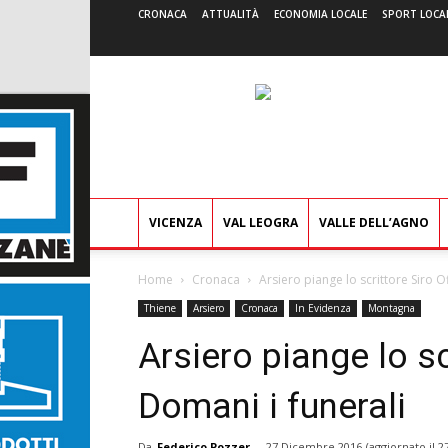
CRONACA
ATTUALITÀ
ECONOMIA LOCALE
SPORT LOCA
VICENZA
VAL LEOGRA
VALLE DELL’AGNO
Home
Cronaca
Arsiero piange lo scrittore Siro Of
Thiene
Arsiero
Cronaca
In Evidenza
Montagna
Arsiero piange lo scr
Domani i funerali
Da
Federico Pozzer
-
27 Dicembre 2016
(aggiornato il
2