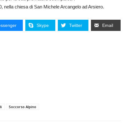
10, nella chiesa di San Michele Arcangelo ad Arsiero.
ssenger
Skype
Twitter
Email
li
Soccorso Alpino