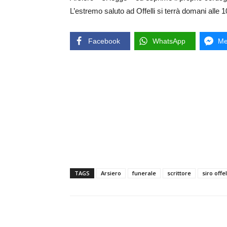
L’estremo saluto ad Offelli si terrà domani alle 
Facebook
WhatsApp
Me
TAGS
Arsiero
funerale
scrittore
siro offel