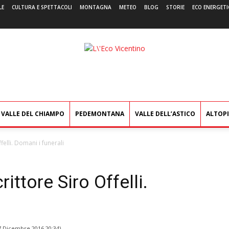
LE
CULTURA E SPETTACOLI
MONTAGNA
METEO
BLOG
STORIE
ECO ENERGETI
L'Eco
Vicentino
VALLE DEL CHIAMPO
PEDEMONTANA
VALLE DELL’ASTICO
ALTOP
felli. Domani i funerali
ittore Siro Offelli.
7 Dicembre 2016 20:34
)