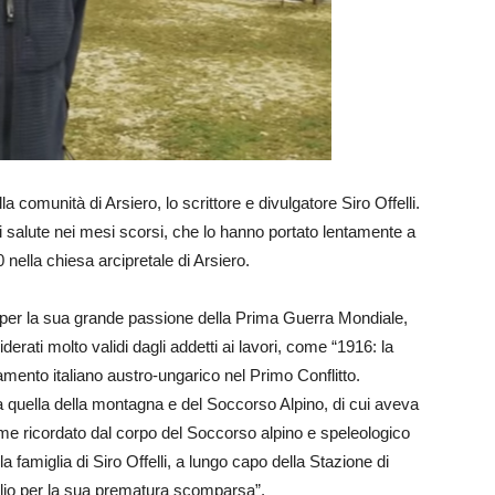
a comunità di Arsiero, lo scrittore e divulgatore Siro Offelli.
i salute nei mesi scorsi, che lo hanno portato lentamente a
nella chiesa arcipretale di Arsiero.
no per la sua grande passione della Prima Guerra Mondiale,
derati molto validi dagli addetti ai lavori, come “1916: la
giamento italiano austro-ungarico nel Primo Conflitto.
a quella della montagna e del Soccorso Alpino, di cui aveva
come ricordato dal corpo del Soccorso alpino e speleologico
 famiglia di Siro Offelli, a lungo capo della Stazione di
oglio per la sua prematura scomparsa”.