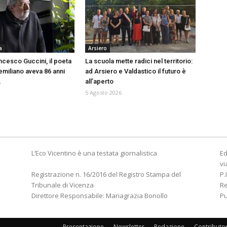
a
Arsiero
ncesco Guccini, il poeta
La scuola mette radici nel territorio:
emiliano aveva 86 anni
ad Arsiero e Valdastico il futuro è
all’aperto
6
5 Agosto 2026
L’Eco Vicentino è una testata giornalistica
Ed
vi
Registrazione n. 16/2016 del Registro Stampa del
P.
Tribunale di Vicenza
R
Direttore Responsabile: Mariagrazia Bonollo
Pu
Presentazione
Newsletter
Redazione
Contributo