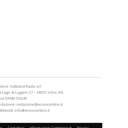
itore: Valliland Radio srl
a Lago di Lugano 27 – 36015 Schio (VI)
Iva 03945720245
edazione:
redazione@ecovicentino.it
bblicità:
info@ecovicentino.it
rs
Contattaci
Informazioni Commerciali
Privacy