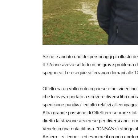
Se ne è andato uno dei personaggi più illustri dell
Il 72enne aveva sofferto di un grave problema d
spegnersi. Le esequie si terranno domani alle 10 
Offelli era un volto noto in paese e nel vicenti
che lo aveva portato a scrivere diversi libri consi
spedizione punitiva” ed altri relativi all’equipag
Altra grande passione di Offelli era sempre stat
diretto la stazione arsierese per diversi anni, 
Veneto in una nota diffusa. “CNSAS si stringe alla
Arsiero – si legge – ed esprime il proprio cord