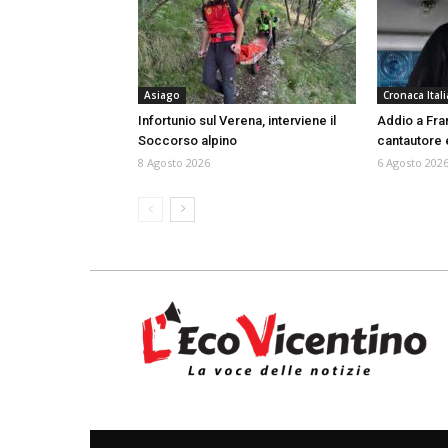
Asiago
Cronaca Itali
Infortunio sul Verena, interviene il
Addio a Fra
Soccorso alpino
cantautore 
8 Agosto 2026
6 Agosto 202