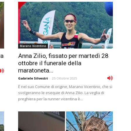
Marano Vicentino
ra
Anna Zilio, fissato per martedì 28
ottobre il funerale della
maratoneta...
Gabriele Silvestri
-
25 Ottobre 2025
È nel suo Comune di origine, Marano Vicentino, che si
svolgeranno le esequie di Anna Zilio. La veglia di
preghiera per la runner vicentina è...