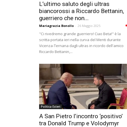
L’ultimo saluto degli ultras
biancorossi a Riccardo Bettanin,
guerriero che non...
Mariagrazia Bonollo
-
26 Maggio 2025
"Ci rivedremo grande guerriero! Ciao Beta!" è la
scritta portata ieri nella curva del Menti durante
Vicenza-Ternana dagli ultras in ricordo dell'amico
Riccardo Bettanin,...
Politica Esteri
A San Pietro l’incontro ‘positivo’
tra Donald Trump e Volodymyr