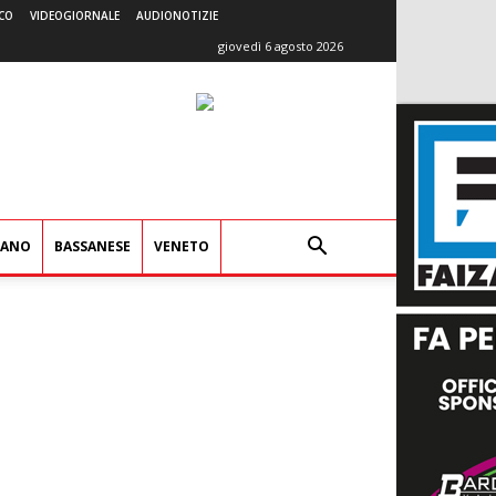
CO
VIDEOGIORNALE
AUDIONOTIZIE
giovedì 6 agosto 2026
IANO
BASSANESE
VENETO