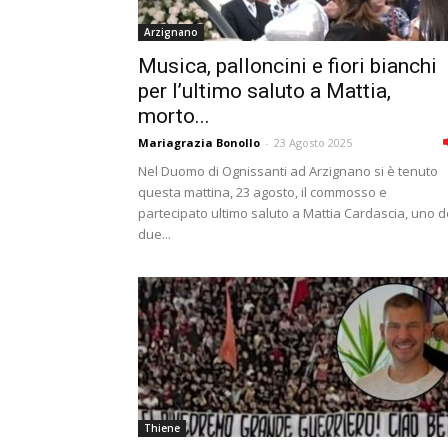
Arzignano
Musica, palloncini e fiori bianchi
per l’ultimo saluto a Mattia,
morto...
Mariagrazia Bonollo
-
23 Agosto 2025
Nel Duomo di Ognissanti ad Arzignano si è tenuto
questa mattina, 23 agosto, il commosso e
partecipato ultimo saluto a Mattia Cardascia, uno d
due...
Thiene