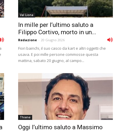
Val Liona
In mille per l’ultimo saluto a
Filippo Cortivo, morto in un...
Redazione
-
20 Giugno 2026
a
Fiori bainchi, il suo casco da kart e altri oggetti che
e
usava. E poi mille persone commosse questa
mattina, sabato 20 giugno, al campo...
Thiene
a
Oggi l’ultimo saluto a Massimo