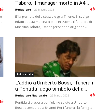
Tabaro, il manager morto in A4...
Redazione
-
29 Maggio 2026
le
E' la giornata dello strazio oggi a Thiene. Si svolge
 e
infatti questa mattina alle 11 in Duomo il funerale di
Massimo Tabaro, il manager 55enne originario...
Politica Italia
L’addio a Umberto Bossi, i funerali
a Pontida luogo simbolo della...
Redazione Nazionale
-
22 Marzo 2026
Pontida si prepara per l'ultimo saluto a Umberto
Bossi, scomparso a 84 anni. Per i funerali la famiglia