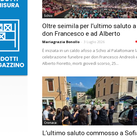
Schio
Oltre seimila per l’ultimo saluto a
don Francesco e ad Alberto
Mariagrazia Bonollo
-
3 Luglio 2026
È iniziata in un caldo afoso a Schio al PalaRomare l
celebrazione funebre per don Francesco Andreoli 
Alberto Fioretto, morti giovedì scorso, 25...
Cronaca
L’ultimo saluto commosso a Sofi