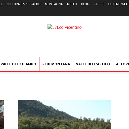
LE
CULTURA E SPETTACOLI
MONTAGNA
METEO
BLOG
STORIE
ECO ENERGETI
L'Eco
Vicentino
VALLE DEL CHIAMPO
PEDEMONTANA
VALLE DELL’ASTICO
ALTOP