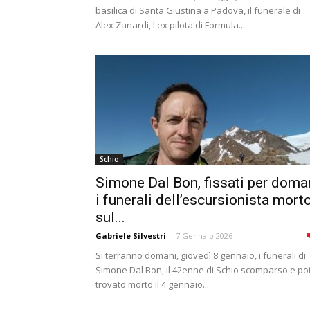
basilica di Santa Giustina a Padova, il funerale di
Alex Zanardi, l'ex pilota di Formula...
Schio
Simone Dal Bon, fissati per doma
i funerali dell’escursionista mort
sul...
Gabriele Silvestri
-
7 Gennaio 2026
Si terranno domani, giovedì 8 gennaio, i funerali di
Simone Dal Bon, il 42enne di Schio scomparso e po
trovato morto il 4 gennaio...