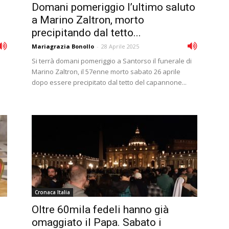
Domani pomeriggio l’ultimo saluto
a Marino Zaltron, morto
precipitando dal tetto...
Mariagrazia Bonollo
-
28 Aprile 2025
Si terrà domani pomeriggio a Santorso il funerale di
Marino Zaltron, il 57enne morto sabato 26 aprile
dopo essere precipitato dal tetto del capannone...
Cronaca Italia
Oltre 60mila fedeli hanno già
omaggiato il Papa. Sabato i