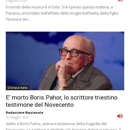
6 Agosto 2026
Il mondo della musica è in lutto. Si è spento questa mattina, a
Pavana, circondato dall’affetto della moglie Raffaella, della figlia
Teresa e dei...
Cronaca Italia
E’ morto Boris Pahor, lo scrittore triestino
testimone del Novecento
Redazione Nazionale
-
30 Maggio 2022
Addio a Boris Pahor, anima e testimone della tragedia del
Novecento. Lo scrittore e intellettuale triestino di lingua slovena, è