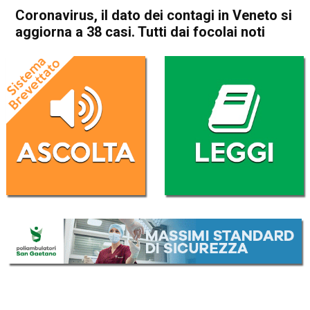
Coronavirus, il dato dei contagi in Veneto si
aggiorna a 38 casi. Tutti dai focolai noti
Home
Cronaca
Cronaca
In Evidenza
Veneto
Coronavirus, il dato dei
contagi in Veneto si aggiorna
a 38 casi. Tutti dai focolai
noti
Da
Omar Dal Maso
25 Febbraio 2020
(aggiornato il
25 Febbraio 2020 13:12
)