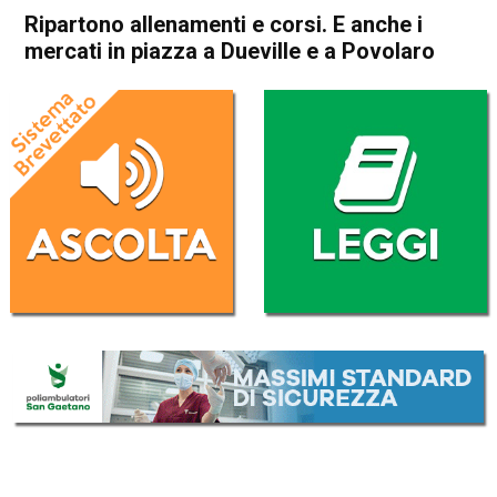
Ripartono allenamenti e corsi. E anche i
mercati in piazza a Dueville e a Povolaro
Home
Vicenza
Dueville
Attualità
Vicenza
Dueville
In Evidenza
Ripartono allenamenti e
corsi. E anche i mercati in
piazza a Dueville e a Povolaro
Da
Omar Dal Maso
25 Febbraio 2020
(aggiornato il
25 Febbraio 2020 13:14
)
ASCOLTA L'AUDIO