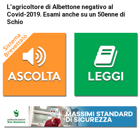
L’agricoltore di Albettone negativo al
Covid-2019. Esami anche su un 50enne di
Schio
Home
Veneto
Cronaca
In Evidenza
Veneto
L’agricoltore di Albettone
negativo al Covid-2019.
Esami anche su un 50enne di
Schio
Da
Redazione
24 Febbraio 2020
(aggiornato il
25 Febbraio 2020 8:39
)