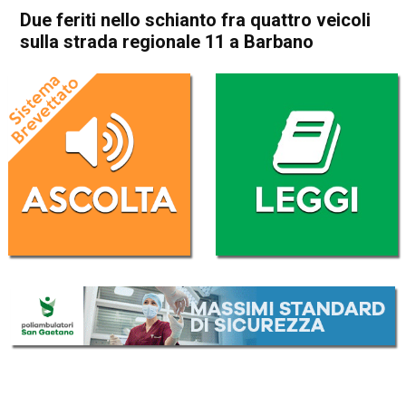
Due feriti nello schianto fra quattro veicoli
sulla strada regionale 11 a Barbano
Home
Cronaca
Cronaca
Camisano
Grisignano di Zocco
In Evidenza
Due feriti nello schianto fra
quattro veicoli sulla strada
regionale 11 a Barbano
Da
Redazione
7 Marzo 2017
(aggiornato il
7 Marzo 2017 15:00
)
ASCOLTA L'AUDIO