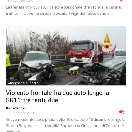
13 Novembre 2024
La frenata improvviso, il carico eccezionale che sfonda la cabina, il
traffico in tilt per la strada bloccata. I vigili del fuoco sono al...
Grisignano di Zocco
Violento frontale fra due auto lungo la
SR11: tre feriti, due...
Redazione
-
18 Dicembre 2021
Grave incidente poco prima delle 10 di sabato 18 dicembre lungo la
Strada Regionale 11 in località Barbano di Grisignano di Zocco: nel
violento...