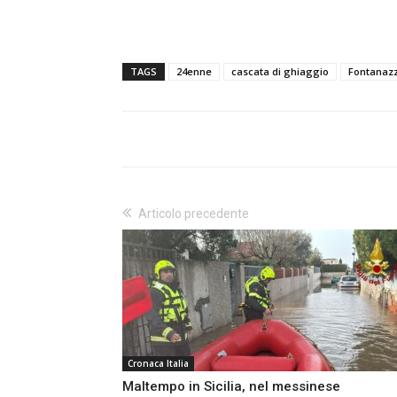
TAGS
24enne
cascata di ghiaggio
Fontanaz
Articolo precedente
Cronaca Italia
Maltempo in Sicilia, nel messinese