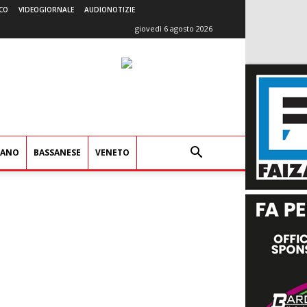
CO
VIDEOGIORNALE
AUDIONOTIZIE
giovedì 6 agosto 2026
IANO
BASSANESE
VENETO