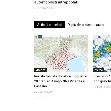
automobilisti intrappolati
2 Febbraio 2025
Articoli correlati
Di più dello stesso autore
Vicenza
Meteo
Iniziata l’andata di calore: oggi oltre
Previsioni 1
28 gradi ad Asiago, 36 a Vicenza e
con qualch
Bassano
10 Luglio 202
30 Luglio 2026