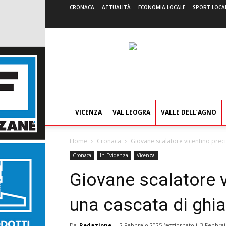
CRONACA
ATTUALITÀ
ECONOMIA LOCALE
SPORT LOCA
VICENZA
VAL LEOGRA
VALLE DELL’AGNO
Home
Cronaca
Giovane scalatore vicentino precip
Cronaca
In Evidenza
Vicenza
Giovane scalatore v
una cascata di ghia
Da
Redazione
-
2 Febbraio 2025
(aggiornato il
3 Febbrai