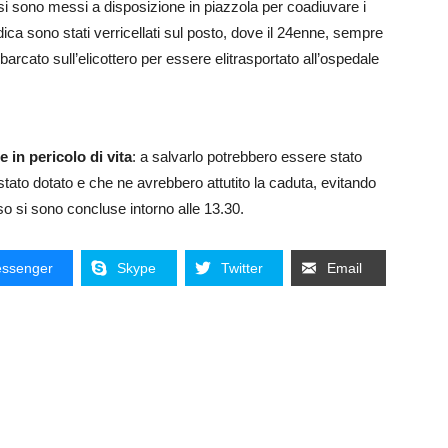
si sono messi a disposizione in piazzola per coadiuvare i
dica sono stati verricellati sul posto, dove il 24enne, sempre
arcato sull’elicottero per essere elitrasportato all’ospedale
in pericolo di vita
: a salvarlo potrebbero essere stato
 stato dotato e che ne avrebbero attutito la caduta, evitando
o si sono concluse intorno alle 13.30.
ssenger
Skype
Twitter
Email