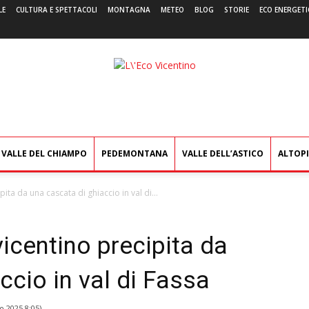
LE
CULTURA E SPETTACOLI
MONTAGNA
METEO
BLOG
STORIE
ECO ENERGETI
L'Eco
Vicentino
VALLE DEL CHIAMPO
PEDEMONTANA
VALLE DELL’ASTICO
ALTOP
ita da una cascata di ghiaccio in val di...
icentino precipita da
ccio in val di Fassa
o 2025 8:05
)