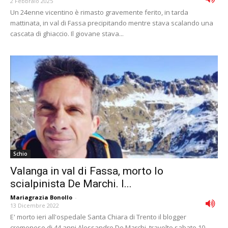
2 Febbraio 2025
Un 24enne vicentino è rimasto gravemente ferito, in tarda
mattinata, in val di Fassa precipitando mentre stava scalando una
cascata di ghiaccio. Il giovane stava...
Schio
Valanga in val di Fassa, morto lo
scialpinista De Marchi. I...
Mariagrazia Bonollo
-
13 Dicembre 2022
E' morto ieri all'ospedale Santa Chiara di Trento il blogger
cremonese di 44 anni Alessandro De Marchi, travolto sabato 10