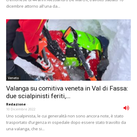
dicembre attorno all'una da...
Veneto
Valanga su comitiva veneta in Val di Fassa:
due scialpinisti feriti,...
Redazione
-
10 Dicembre 2022
Uno scialpinista, le cui generalità non sono ancora note, è stato
trasportato d’urgenza in ospedale dopo essere stato travolto da
una valanga, che si...