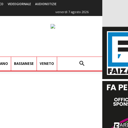
CO
VIDEOGIORNALE
AUDIONOTIZIE
venerdì 7 agosto 2026
IANO
BASSANESE
VENETO