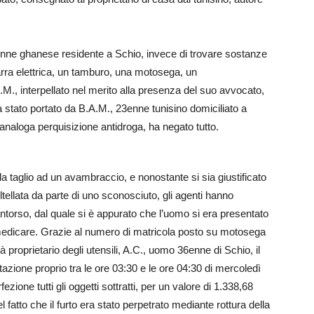
3enne ghanese residente a Schio, invece di trovare sostanze
arra elettrica, un tamburo, una motosega, un
R.M., interpellato nel merito alla presenza del suo avvocato,
 stato portato da B.A.M., 23enne tunisino domiciliato a
 analoga perquisizione antidroga, ha negato tutto.
a taglio ad un avambraccio, e nonostante si sia giustificato
tellata da parte di uno sconosciuto, gli agenti hanno
torso, dal quale si è appurato che l’uomo si era presentato
 medicare. Grazie al numero di matricola posto su motosega
tità proprietario degli utensili, A.C., uomo 36enne di Schio, il
tazione proprio tra le ore 03:30 e le ore 04:30 di mercoledì
ezione tutti gli oggetti sottratti, per un valore di 1.338,68
 fatto che il furto era stato perpetrato mediante rottura della