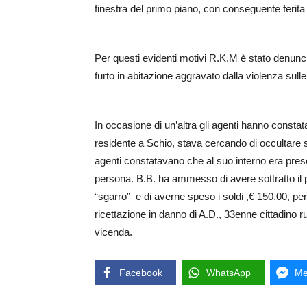
finestra del primo piano, con conseguente ferita 
Per questi evidenti motivi R.K.M è stato denuncia
furto in abitazione aggravato dalla violenza sulle
In occasione di un’altra gli agenti hanno const
residente a Schio, stava cercando di occultare s
agenti constatavano che al suo interno era prese
persona. B.B. ha ammesso di avere sottratto il p
“sgarro” e di averne speso i soldi ,€ 150,00, per 
ricettazione in danno di A.D., 33enne cittadino r
vicenda.
Facebook
WhatsApp
Me