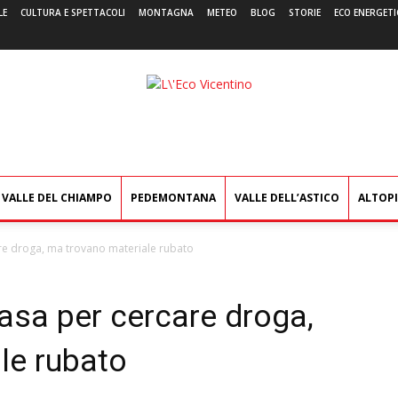
LE
CULTURA E SPETTACOLI
MONTAGNA
METEO
BLOG
STORIE
ECO ENERGETI
L'Eco
Vicentino
VALLE DEL CHIAMPO
PEDEMONTANA
VALLE DELL’ASTICO
ALTOP
re droga, ma trovano materiale rubato
asa per cercare droga,
le rubato