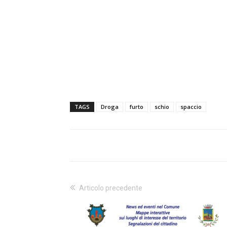
TAGS
Droga
furto
schio
spaccio
Articolo precedente