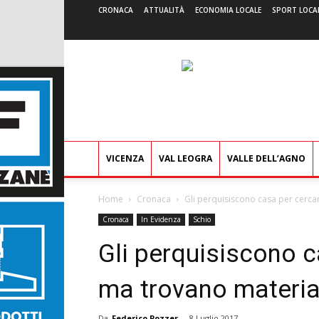
CRONACA
ATTUALITÀ
ECONOMIA LOCALE
SPORT LOCA
VICENZA
VAL LEOGRA
VALLE DELL’AGNO
Home
Cronaca
Gli perquisiscono casa per cerca
Cronaca
In Evidenza
Schio
Gli perquisiscono c
ma trovano materia
Da
Federico Pozzer
-
8 Luglio 2017