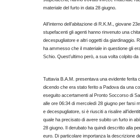
materiale del furto in data 28 giugno.
All’interno dell’abitazione di R.K.M., giovane 2
stupefacenti gli agenti hanno rinvenuto una chit
decespugliatore e altri oggetti da giardinaggio. 
ha ammesso che il materiale in questione gli era
Schio. Quest’ultimo però, a sua volta colpito da
Tuttavia B.A.M. presentava una evidente ferita d
dicendo che era stato ferito a Padova da una col
eseguito accertamenti al Pronto Soccorso di San
alle ore 06:34 di mercoledì 28 giugno per farsi
e decespugliatore, si è riusciti a risalire all’iden
quale ha precisato di avere subito un furto in abi
28 giugno. Il derubato ha quindi descritto alla perf
euro. Di particolare importanza la descrizione del