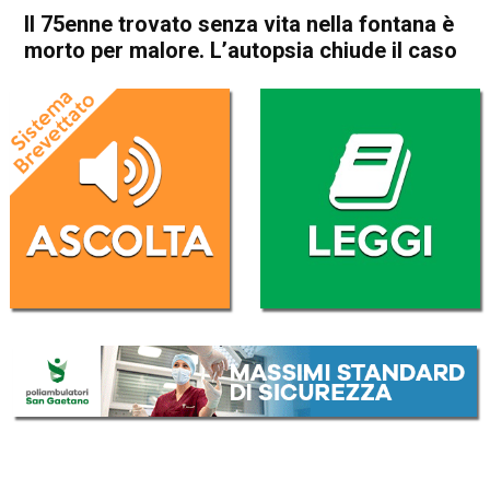
Il 75enne trovato senza vita nella fontana è
morto per malore. L’autopsia chiude il caso
Home
Schio
San Vito di Leguzzano
Cronaca
In Evidenza
Schio
Malo
San Vito di Leguzzano
Il 75enne trovato senza vita
nella fontana è morto per
malore. L’autopsia chiude il
caso
Da
Omar Dal Maso
21 Luglio 2020
(aggiornato il
21 Luglio 2020 12:01
)