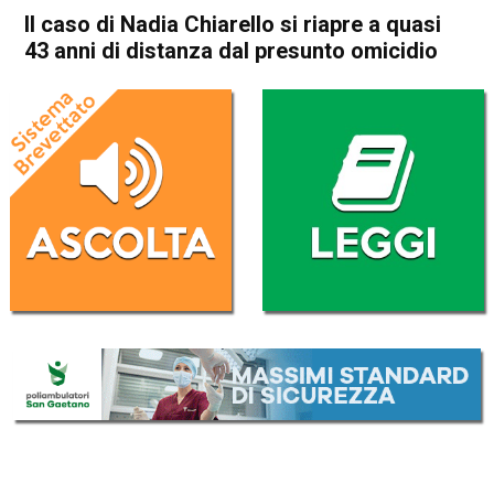
Il caso di Nadia Chiarello si riapre a quasi
43 anni di distanza dal presunto omicidio
Home
Arzignano
Chiampo
Arzignano
Chiampo
Cronaca
In Evidenza
Il caso di Nadia Chiarello si
riapre a quasi 43 anni di
distanza dal presunto
omicidio
Da
Omar Dal Maso
22 Novembre 2021
(aggiornato il
22 Novembre 2021 19:24
)