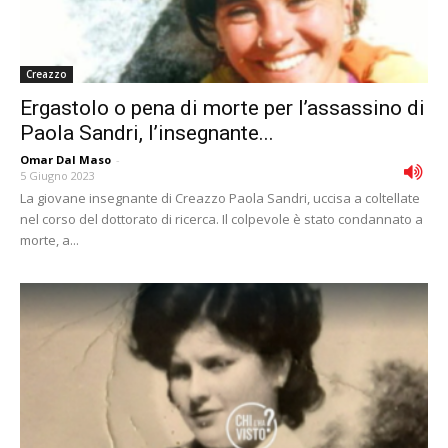
Creazzo
Ergastolo o pena di morte per l’assassino di
Paola Sandri, l’insegnante...
Omar Dal Maso
-
5 Giugno 2023
La giovane insegnante di Creazzo Paola Sandri, uccisa a coltellate
nel corso del dottorato di ricerca. Il colpevole è stato condannato a
morte, a...