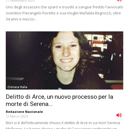
17 Settembre 2025
Uno degli assassini che sparò e trucidò a sangue freddo l'avvocato
vicentino Pierangelo Fioretto e sua moglie Mafalda Begnozzi, oltre
34 anni e mezzo...
Cronaca Italia
Delitto di Arce, un nuovo processo per la
morte di Serena...
Redazione Nazionale
-
12 Marzo 2025
Non si è definitivamente chiuso il delitto di Arce in cui morì Serena
Mollicone. Lo hanno deciso i giudici di Cassazione ordinando un