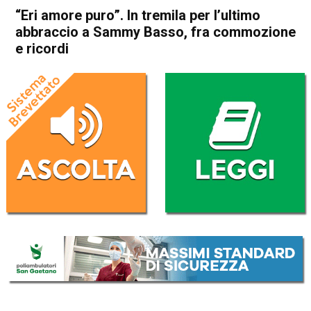
“Eri amore puro”. In tremila per l’ultimo
abbraccio a Sammy Basso, fra commozione
e ricordi
Home
Bassano del Grappa
Tezze sul Brenta
Cronaca
In Evidenza
Bassano del Grappa
Tezze sul Brenta
“Eri amore puro”. In tremila
per l’ultimo abbraccio a
Sammy Basso, fra
commozione e ricordi
Da
Omar Dal Maso
11 Ottobre 2024
(aggiornato il
12 Ottobre 2024 6:25
)