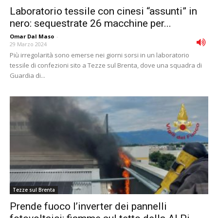
Laboratorio tessile con cinesi “assunti” in
nero: sequestrate 26 macchine per...
Omar Dal Maso
-
29 Marzo 2024
Più irregolarità sono emerse nei giorni sorsi in un laboratorio
tessile di confezioni sito a Tezze sul Brenta, dove una squadra di
Guardia di...
Tezze sul Brenta
Prende fuoco l’inverter dei pannelli