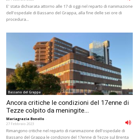
E' stata dichiarata attorno alle 17 di oggi nel reparto di rianimazione
dell'ospedale di Bassano del Grappa, alla fine delle sei ore di
procedura...
Bassano del Grappa
Ancora critiche le condizioni del 17enne di
Tezze colpito da meningite...
Mariagrazia Bonollo
-
27 Febbraio 2023
Rimangono critiche nel reparto di rianimazione dell'ospedale di
Bassano del Grappa le condizioni del 17enne di Tezze sul Brenta