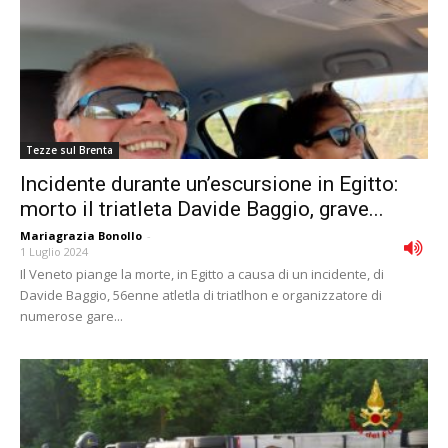
Tezze sul Brenta
Incidente durante un’escursione in Egitto:
morto il triatleta Davide Baggio, grave...
Mariagrazia Bonollo
-
1 Luglio 2024
Il Veneto piange la morte, in Egitto a causa di un incidente, di
Davide Baggio, 56enne atletla di triatlhon e organizzatore di
numerose gare...