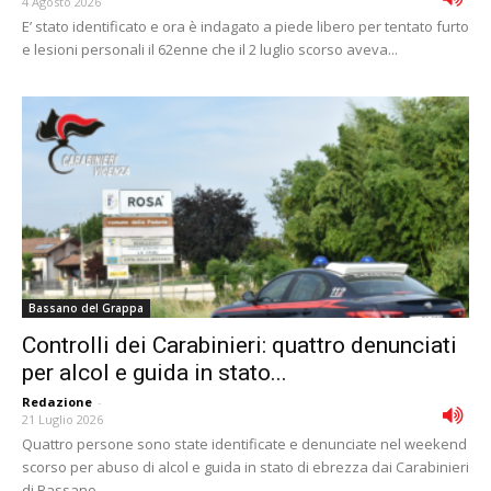
4 Agosto 2026
E’ stato identificato e ora è indagato a piede libero per tentato furto
e lesioni personali il 62enne che il 2 luglio scorso aveva...
Bassano del Grappa
Controlli dei Carabinieri: quattro denunciati
per alcol e guida in stato...
Redazione
-
21 Luglio 2026
Quattro persone sono state identificate e denunciate nel weekend
scorso per abuso di alcol e guida in stato di ebrezza dai Carabinieri
di Bassano...