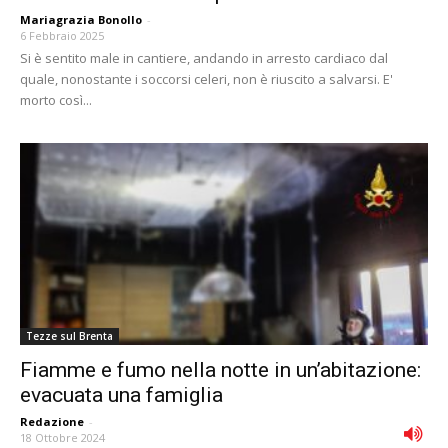
Mariagrazia Bonollo
-
6 Febbraio 2025
Si è sentito male in cantiere, andando in arresto cardiaco dal
quale, nonostante i soccorsi celeri, non è riuscito a salvarsi. E'
morto così...
Tezze sul Brenta
Fiamme e fumo nella notte in un’abitazione:
evacuata una famiglia
Redazione
-
18 Ottobre 2024