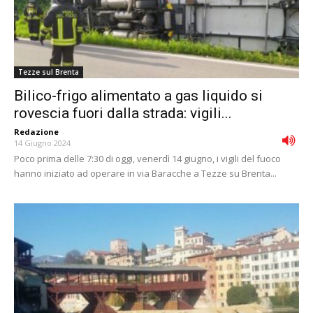
Tezze sul Brenta
Bilico-frigo alimentato a gas liquido si
rovescia fuori dalla strada: vigili...
Redazione
-
14 Giugno 2024
Poco prima delle 7:30 di oggi, venerdì 14 giugno, i vigili del fuoco
hanno iniziato ad operare in via Baracche a Tezze su Brenta...