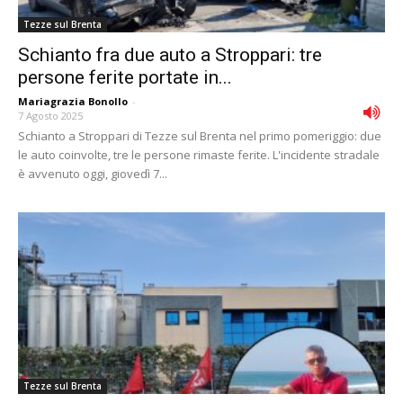
Tezze sul Brenta
Schianto fra due auto a Stroppari: tre
persone ferite portate in...
Mariagrazia Bonollo
-
7 Agosto 2025
Schianto a Stroppari di Tezze sul Brenta nel primo pomeriggio: due
le auto coinvolte, tre le persone rimaste ferite. L'incidente stradale
è avvenuto oggi, giovedì 7...
Tezze sul Brenta