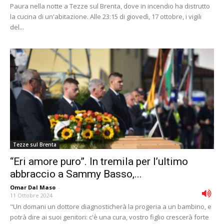
Paura nella notte a Tezze sul Brenta, dove in incendio ha distrutto
la cucina di un'abitazione. Alle 23:15 di giovedì, 17 ottobre, i vigili
del...
Tezze sul Brenta
“Eri amore puro”. In tremila per l’ultimo
abbraccio a Sammy Basso,...
Omar Dal Maso
-
11 Ottobre 2024
"Un domani un dottore diagnosticherà la progeria a un bambino, e
potrà dire ai suoi genitori: c'è una cura, vostro figlio crescerà forte