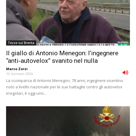
Tezze sul Brenta
Il giallo di Antonio Menegon: l’ingegnere
“anti‑autovelox” svanito nel nulla
Marco Zorzi
-
10 Gennaio 2026
La scomparsa di Antonio Menegon, 78 anni, ingegnere vicentino
noto a livello nazionale per le sue battaglie contro gli autovelox
irregolari, è oggi uno...