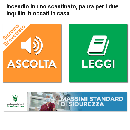
Incendio in uno scantinato, paura per i due
inquilini bloccati in casa
Home
Cronaca
Cronaca
In Evidenza
Vicenza
Incendio in uno scantinato,
paura per i due inquilini
bloccati in casa
Da
Federico Pozzer
17 Dicembre 2016
(aggiornato il
17 Dicembre 2016 19:00
)
ASCOLTA L'AUDIO