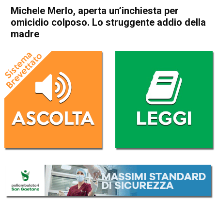
Michele Merlo, aperta un’inchiesta per
omicidio colposo. Lo struggente addio della
madre
Home
Bassano del Grappa
Rosà
Cronaca
In Evidenza
Bassano del Grappa
Rosà
Michele Merlo, aperta
un’inchiesta per omicidio
colposo. Lo struggente addio
della madre
Da
Mariagrazia Bonollo
8 Giugno 2021
(aggiornato il
9 Giugno 2021 7:19
)