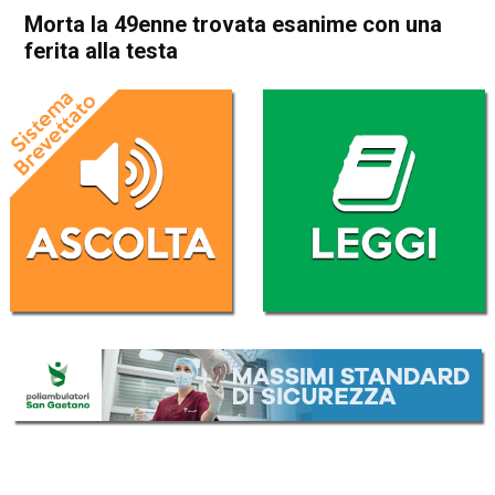
Morta la 49enne trovata esanime con una
ferita alla testa
Home
Vicenza
Torri di Quartesolo
Cronaca
In Evidenza
Vicenza
Torri di Quartesolo
Morta la 49enne trovata
esanime con una ferita alla
testa
Da
Mariagrazia Bonollo
6 Dicembre 2025
(aggiornato il
7 Dicembre 2025 12:07
)
ASCOLTA L'AUDIO