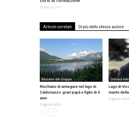
corsi di formazione
29 Marzo 2017
Articoli correlati
Di più dello stesso autore
Bassano del Grappa
Cronaca Itali
Rischiano di annegare nel lago di
Lago di Vico
Caldonazzo: gravi papà e figlio di 4
marito della
anni
4 Agosto 202
5 Agosto 2026