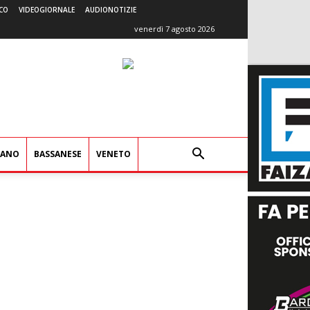
CO
VIDEOGIORNALE
AUDIONOTIZIE
venerdì 7 agosto 2026
IANO
BASSANESE
VENETO