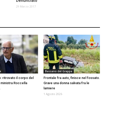
Denunciato
29 Marzo 2017
a
Bassano del Grappa
: ritrovato il corpo del
Frontale fra auto, finisce nel fossato.
 ministra Roccella
Grave una donna salvata fra le
lamiere
6
1 Agosto 2026