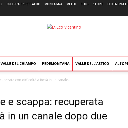
LE
CULTURA E SPETTACOLI
MONTAGNA
METEO
BLOG
STORIE
ECO ENERGETI
L'Eco
Vicentino
VALLE DEL CHIAMPO
PEDEMONTANA
VALLE DELL’ASTICO
ALTOP
uperata con difficoltà a Rosà in un canale...
e e scappa: recuperata
sà in un canale dopo due