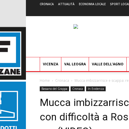
CRONACA
ATTUALITÀ
ECONOMIA LOCALE
SPORT LOCA
VICENZA
VAL LEOGRA
VALLE DELL’AGNO
Home
Cronaca
Mucca imbizzarrisce e scappa: rec
Bassano del Grappa
Cronaca
In Evidenza
Mucca imbizzarrisc
con difficoltà a Ro