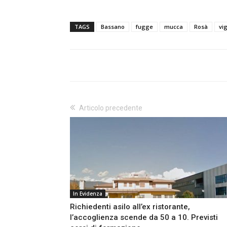
TAGS
Bassano
fugge
mucca
Rosà
vig
Articolo precedente
In Evidenza
Richiedenti asilo all’ex ristorante,
l’accoglienza scende da 50 a 10. Previsti