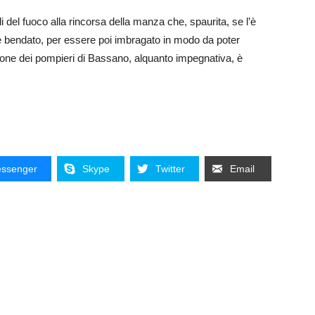
ili del fuoco alla rincorsa della manza che, spaurita, se l’è
 e bendato, per essere poi imbragato in modo da poter
ione dei pompieri di Bassano, alquanto impegnativa, è
ssenger
Skype
Twitter
Email