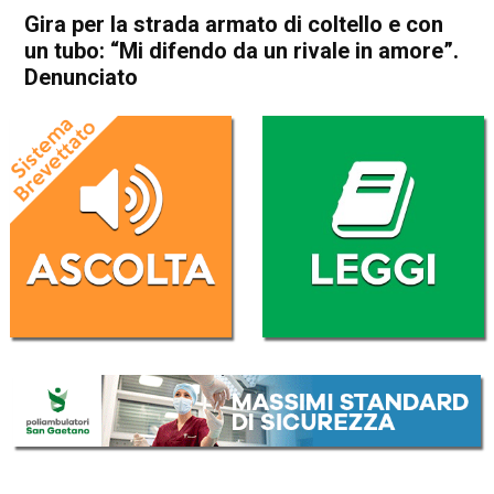
Gira per la strada armato di coltello e con
un tubo: “Mi difendo da un rivale in amore”.
Denunciato
Home
In Evidenza
Cronaca
Vicenza
Dueville
In Evidenza
Gira per la strada armato di
coltello e con un tubo: “Mi
difendo da un rivale in
amore”. Denunciato
Da
Redazione
29 Marzo 2017
(aggiornato il
30 Marzo 2017 14:54
)