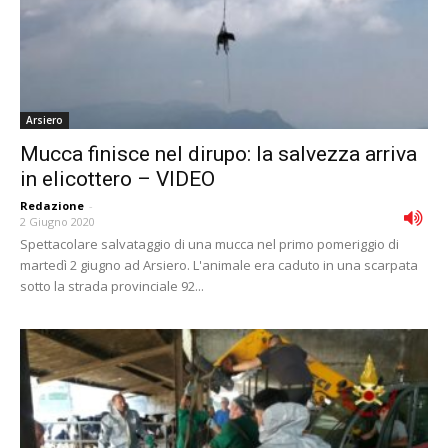
Arsiero
Mucca finisce nel dirupo: la salvezza arriva
in elicottero – VIDEO
Redazione
-
2 Giugno 2020
Spettacolare salvataggio di una mucca nel primo pomeriggio di
martedì 2 giugno ad Arsiero. L'animale era caduto in una scarpata
sotto la strada provinciale 92...