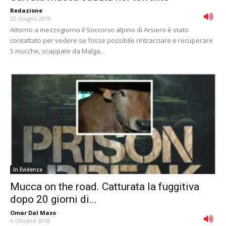
Redazione
-
22 Giugno 2019
Attorno a mezzogiorno il Soccorso alpino di Arsiero è stato
contattato per vedere se fosse possibile rintracciare e recuperare
5 mucche, scappate da Malga...
In Evidenza
Mucca on the road. Catturata la fuggitiva
dopo 20 giorni di...
Omar Dal Maso
-
6 Ottobre 2018