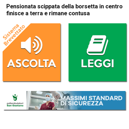
Pensionata scippata della borsetta in centro
finisce a terra e rimane contusa
Home
Cronaca
Cronaca
In Evidenza
Schio
Pensionata scippata della
borsetta in centro finisce a
terra e rimane contusa
Da
Mariagrazia Bonollo
9 Dicembre 2016
(aggiornato il
9 Dicembre 2016 20:47
)
ASCOLTA L'AUDIO