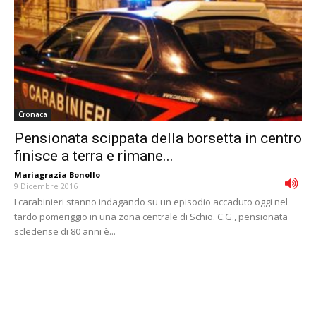
Cronaca
Pensionata scippata della borsetta in centro
finisce a terra e rimane...
Mariagrazia Bonollo
-
9 Dicembre 2016
I carabinieri stanno indagando su un episodio accaduto oggi nel
tardo pomeriggio in una zona centrale di Schio. C.G., pensionata
scledense di 80 anni è...