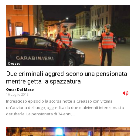
Creazzo
Due criminali aggrediscono una pensionata
mentre getta la spazzatura
Omar Dal Maso
-
16 Luglio 2018
Increscioso episodio la scorsa notte a Creazzo con vittima
un'anziana del luogo, aggredita da due malviventi intenzionati a
derubarla. La pensionata di 74 anni,...