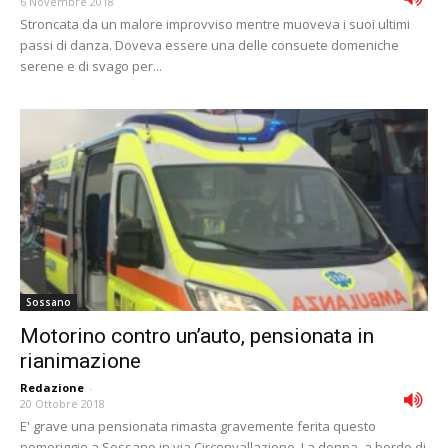
6 Novembre 2018
Stroncata da un malore improvviso mentre muoveva i suoi ultimi
passi di danza. Doveva essere una delle consuete domeniche
serene e di svago per...
Sossano
Motorino contro un’auto, pensionata in
rianimazione
Redazione
-
20 Ottobre 2018
E' grave una pensionata rimasta gravemente ferita questo
pomeriggio a Sossano in via Circonvallazione. La donna, a bordo di