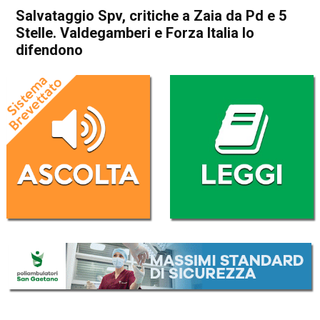
Salvataggio Spv, critiche a Zaia da Pd e 5
Stelle. Valdegamberi e Forza Italia lo
difendono
Home
Cronaca
Cronaca
In Evidenza
Veneto
Salvataggio Spv, critiche a
Zaia da Pd e 5 Stelle.
Valdegamberi e Forza Italia lo
difendono
Da
Daniele Dal Dosso
8 Marzo 2017
(aggiornato il
25 Settembre 2017 22:11
)