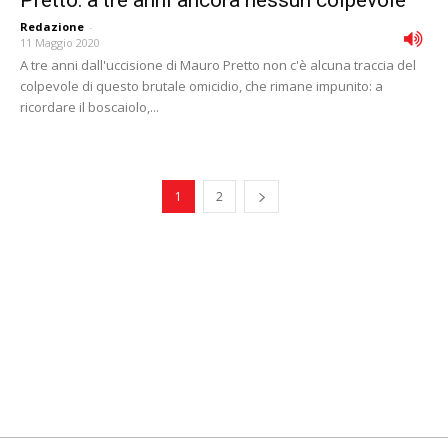
Pretto: a tre anni ancora nessun colpevole
Redazione
-
11 Maggio 2020
A tre anni dall'uccisione di Mauro Pretto non c'è alcuna traccia del
colpevole di questo brutale omicidio, che rimane impunito: a
ricordare il boscaiolo,...
1
2