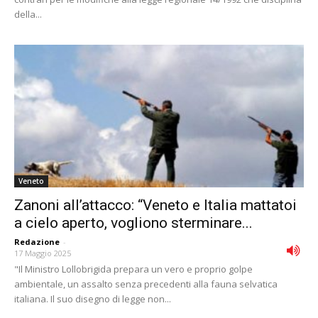
della...
Veneto
Zanoni all’attacco: “Veneto e Italia mattatoi
a cielo aperto, vogliono sterminare...
Redazione
-
17 Maggio 2025
"Il Ministro Lollobrigida prepara un vero e proprio golpe
ambientale, un assalto senza precedenti alla fauna selvatica
italiana. Il suo disegno di legge non...