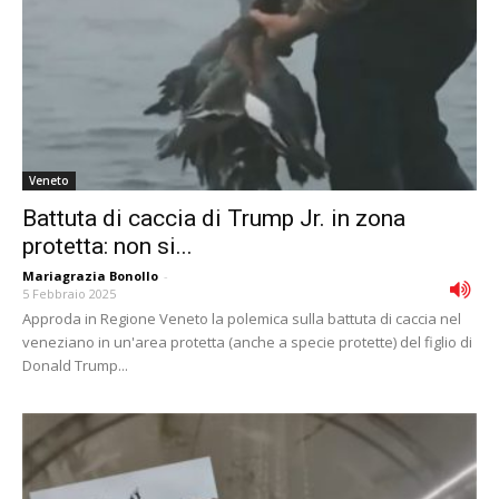
Veneto
Battuta di caccia di Trump Jr. in zona
protetta: non si...
Mariagrazia Bonollo
-
5 Febbraio 2025
Approda in Regione Veneto la polemica sulla battuta di caccia nel
veneziano in un'area protetta (anche a specie protette) del figlio di
Donald Trump...