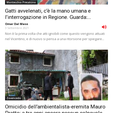
Montecchio Precalcino
Gatti avvelenati, c’è la mano umana e
l’interrogazione in Regione. Guarda:...
Omar Dal Maso
-
3 Settembre 2021
Non è la prima volta che atti ignobili come questo vengono attuati
nel Vicentino, e di nuovo si pensa a una ritorsione per spiegare...
Zovencedo
Omicidio dell’ambientalista-eremita Mauro