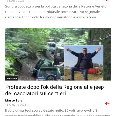
12 Luglio 2026
Sonora bocciatura per la politica venatoria della Regione Veneto.
Una nuova decisione del Tribunale amministrativo regionale
riaccende il confronto tra mondo venatorio e associazioni...
Vicenza
Proteste dopo l’ok della Regione alle jeep
dei cacciatori sui sentieri...
Marco Zorzi
-
15 Giugno 2025
Il voto di martedì scorso è stato netto: 35 voti favorevoli e 8 i
contrari per le modifiche alla legge regionale 14/1992 che disciplina