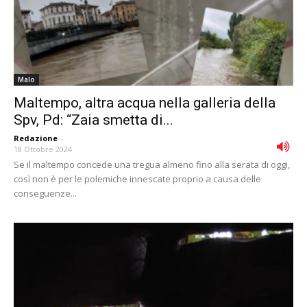
Malo
Maltempo, altra acqua nella galleria della
Spv, Pd: “Zaia smetta di...
Redazione
-
18 Ottobre 2024
Se il maltempo concede una tregua almeno fino alla serata di oggi,
così non è per le polemiche innescate proprio a causa delle
conseguenze...