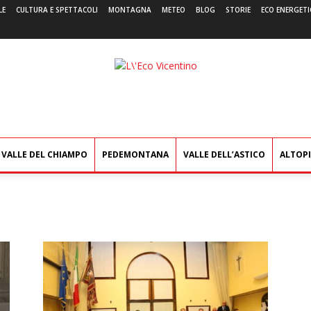
LE
CULTURA E SPETTACOLI
MONTAGNA
METEO
BLOG
STORIE
ECO ENERGETI
L'Eco
Vicentino
VALLE DEL CHIAMPO
PEDEMONTANA
VALLE DELL’ASTICO
ALTOP