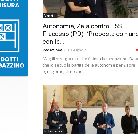
Veneto
Autonomia, Zaia contro i 5S.
Fracasso (PD): “Proposta comun
con le...
Redazione
-
28 Giugno 2019
“Ai grillini voglio dire che è finita la ricreazione. Dat
che io seguo la partita delle autonomie per 24 ore
ogni giorno, giuro che...
In Evidenza