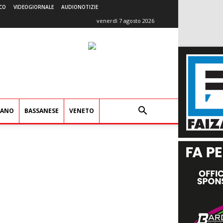
CO
VIDEOGIORNALE
AUDIONOTIZIE
venerdì 7 agosto 2026
IANO
BASSANESE
VENETO