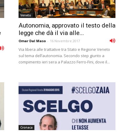
Veneto
Autonomia, approvato il testo della
e
legge che dà il via alle...
Omar Dal Maso
-
16 Novembre 2017
Via libera alle trattative tra Stato e Regione Veneto
sul tema dell’autonomia. Secondo step giunto a
o
compimento ieri sera a Palazzo Ferro-Fini, dove il...
Cronaca