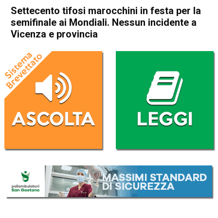
Settecento tifosi marocchini in festa per la
semifinale ai Mondiali. Nessun incidente a
Vicenza e provincia
Home
Cronaca
Cronaca
In Evidenza
Vicenza
Settecento tifosi marocchini
in festa per la semifinale ai
Mondiali. Nessun incidente a
Vicenza e provincia
Da
Omar Dal Maso
12 Dicembre 2022
(aggiornato il
12 Dicembre 2022 15:57
)