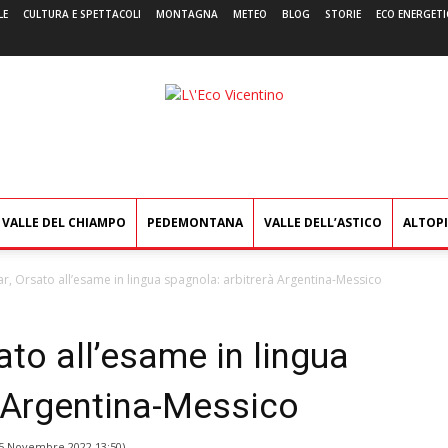
LE
CULTURA E SPETTACOLI
MONTAGNA
METEO
BLOG
STORIE
ECO ENERGETI
L'Eco
Vicentino
VALLE DEL CHIAMPO
PEDEMONTANA
VALLE DELL’ASTICO
ALTOP
r, Orsato all’esame in lingua spagnola: arbitrerà Argentina-Messico
ato all’esame in lingua
à Argentina-Messico
5 Novembre 2022 13:50
)