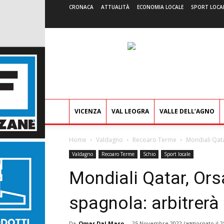
CRONACA
ATTUALITÀ
ECONOMIA LOCALE
SPORT LOCA
VICENZA
VAL LEOGRA
VALLE DELL’AGNO
Home
Valdagno
Recoaro Terme
Mondiali Qata
Valdagno
Recoaro Terme
Schio
Sport locale
Mondiali Qatar, Ors
spagnola: arbitrer
Da
Omar Dal Maso
-
25 Novembre 2022
(aggiornato il
2