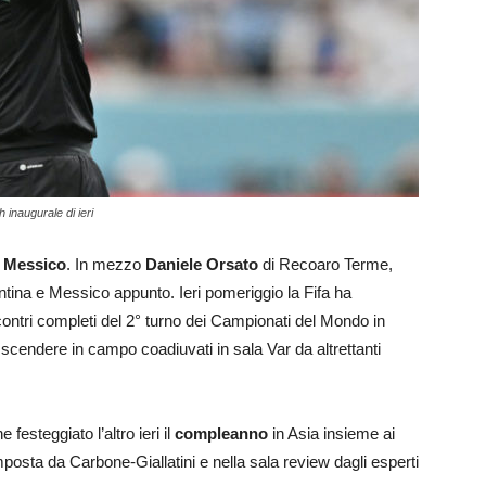
 inaugurale di ieri
l Messico
. In mezzo
Daniele Orsato
di Recoaro Terme,
tina e Messico appunto. Ieri pomeriggio la Fifa ha
 incontri completi del 2° turno dei Campionati del Mondo in
 a scendere in campo coadiuvati in sala Var da altrettanti
festeggiato l’altro ieri il
compleanno
in Asia insieme ai
mposta da Carbone-Giallatini e nella sala review dagli esperti