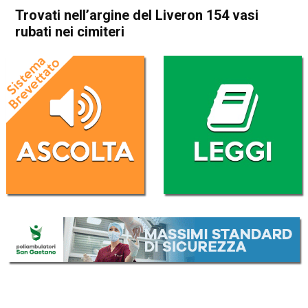
Trovati nell’argine del Liveron 154 vasi
rubati nei cimiteri
Home
Cronaca
Cronaca
In Evidenza
Schio
Malo
Trovati nell’argine del Liveron
154 vasi rubati nei cimiteri
Da
Redazione
5 Novembre 2016
(aggiornato il
7 Novembre 2016 13:21
)
ASCOLTA L'AUDIO
Lettore
00:00
00:00