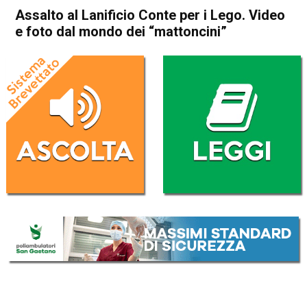
Assalto al Lanificio Conte per i Lego. Video
e foto dal mondo dei “mattoncini”
Home
In Evidenza
Attualità
In Evidenza
Schio
Assalto al Lanificio Conte per
i Lego. Video e foto dal
mondo dei “mattoncini”
Da
Redazione
5 Novembre 2016
(aggiornato il
7 Novembre 2016 13:23
)
ASCOLTA L'AUDIO