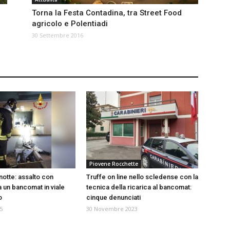
Torna la Festa Contadina, tra Street Food
agricolo e Polentiadi
30 Settembre 2016
Piovene Rocchette
notte: assalto con
Truffe on line nello scledense con la
a un bancomat in viale
tecnica della ricarica al bancomat:
o
cinque denunciati
5
30 Novembre 2023