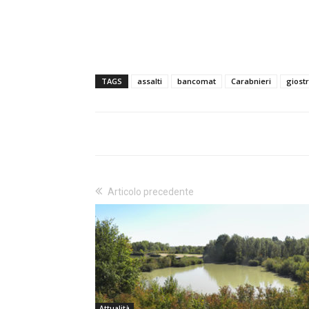
TAGS
assalti
bancomat
Carabnieri
giostr
Articolo precedente
Attualità