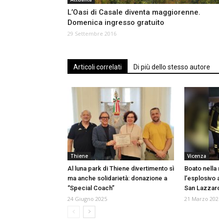
L’Oasi di Casale diventa maggiorenne.
Domenica ingresso gratuito
29 Settembre 2016
Articoli correlati
Di più dello stesso autore
Thiene
Vicenza
Al luna park di Thiene divertimento sì
Boato nella 
ma anche solidarietà: donazione a
l’esplosivo 
“Special Coach”
San Lazzar
24 Giugno 2025
21 Marzo 202