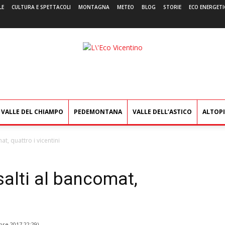
LE
CULTURA E SPETTACOLI
MONTAGNA
METEO
BLOG
STORIE
ECO ENERGETI
L'Eco
Vicentino
VALLE DEL CHIAMPO
PEDEMONTANA
VALLE DELL’ASTICO
ALTOP
at, quattro i vicentini
salti al bancomat,
bre 2017 22:29
)