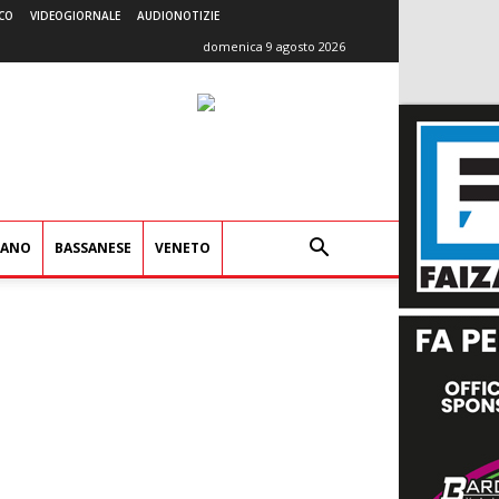
CO
VIDEOGIORNALE
AUDIONOTIZIE
domenica 9 agosto 2026
IANO
BASSANESE
VENETO