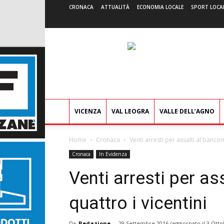
CRONACA
ATTUALITÀ
ECONOMIA LOCALE
SPORT LOCA
VICENZA
VAL LEOGRA
VALLE DELL’AGNO
Home
Cronaca
Venti arresti per assalti al bancom
Cronaca
In Evidenza
Venti arresti per as
quattro i vicentini
Da
Redazione
-
29 Settembre 2016
(aggiornato il
3 Otto