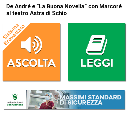
De André e “La Buona Novella” con Marcoré
al teatro Astra di Schio
Home
Cultura e spettacoli
Cultura e spettacoli
In Evidenza
Schio
De André e “La Buona
Novella” con Marcoré al
teatro Astra di Schio
Da
Redazione
6 Febbraio 2024
(aggiornato il
6 Febbraio 2024 12:21
)
ASCOLTA L'AUDIO